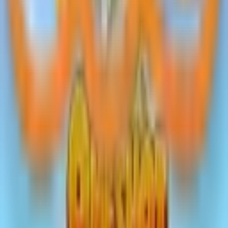
Melalui fitur slot deposit qris terpercaya, Anda kini dapat
melakukan pengisian saldo hanya dalam hitungan detik
secara otomatis selama 24 jam penuh. Sistem QRIS di
SINTOTO telah terintegrasi dengan berbagai aplikasi
pembayaran digital, memudahkan member untuk segera
masuk ke
situs slot gacor maxwin
tanpa harus
menunggu lama atau melalui proses konfirmasi manual
yang rumit.
Keamanan akun dan privasi member merupakan fondasi
utama di SINTOTO. Sebagai penyedia slot deposit qris
terpercaya, kami menerapkan protokol enkripsi terbaru
untuk melindungi setiap detail transaksi dan informasi
pribadi Anda. Bergabung di situs slot gacor maxwin
SINTOTO berarti Anda berada di lingkungan yang aman,
di mana setiap aspek operasional dilakukan secara
profesional sesuai dengan standar industri hiburan digital
global tahun 2026.