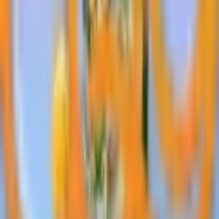
SINTOTO : Situs Slot Gacor
Maxwin Dan Slot Deposit
Qris Terpercaya
Selamat datang di SINTOTO
, gerbang utama bagi Anda
yang mencari situs slot gacor maxwin dengan sistem
permainan paling adil dan transparan. Sebagai platform
terdepan di tahun 2026, SINTOTO menghadirkan
teknologi server mutakhir yang menjamin kelancaran
akses bagi setiap member. Kami berkomitmen
memberikan pengalaman bermain yang berkualitas
tinggi, memastikan setiap putaran memberikan peluang
terbaik untuk mencapai hasil maksimal dengan
dukungan keamanan data yang sangat ketat.
Kemudahan transaksi adalah prioritas kami di SINTOTO.