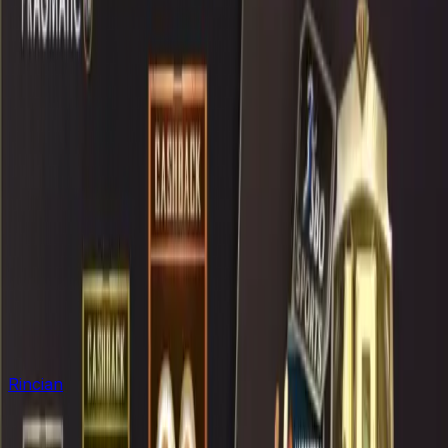
BONUS KHUSUS MEMBER PENGGUNA APK! Bonus
ini berlaku hanya untuk member yang bermain
menggunakan APK' ...'
Rincian
BONUS DEPOSIT HARIAN – TO 1X!
🎁 BONUS DEPOSIT HARIAN – TO 1X! Setiap hari
makin untung! Nikmati BONUS 10% setiap kali deposit
har' ...'
Rincian
CASHBACK LIVEGAME
Info Cashback untuk MEMBER setia LXGROUP!
Cashback Pragmatic Play Kekalahan Rp200.000 –
Rp999.999 →' ...'
Rincian
SINTOTO : Situs Slot Gacor