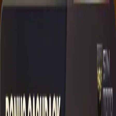
Daftar
Masuk
promotion
Promosi Semua
Category :
Semua
LOMBA HARIAN 3D-3LINE
LOMBA HARIAN 3D-3LINE 🎉 INFO TERBARU LOMBA
HARIAN LXGROUP 🎉 Mulai 01 Agustus 2026, lomba
Harian 3D' ...'
Rincian
FREE SPIN 17✘ SPESIAL
PRAGMATIC
🎰✨ FREE SPIN 17✘ SPESIAL PRAGMATIC! ✨🎰 Khusus