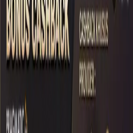
untuk semua member baru & lama! Nikmati 17x Putaran'
...'
Rincian
CASHBACK SPESIAL - SUPER RICH
Cashback Spesial – Super Rich Promosi Cashback ini
hanya untuk: • PERMAINAN: Semua Game Provider
Sup' ...'
Rincian
LUCKYSPIN!! RODA BONUS
MINGGUAN
🎡 LUCKYSPIN!! RODA BONUS MINGGUAN – KLAIM
SENDIRI, SPIN SENDIRI, CUAN SENDIRI! 📌 Sudahkah
deposit' ...'
Rincian
BONUS KHUSUS APK