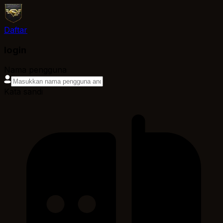
Daftar
login
Nama pengguna
Kata sandi